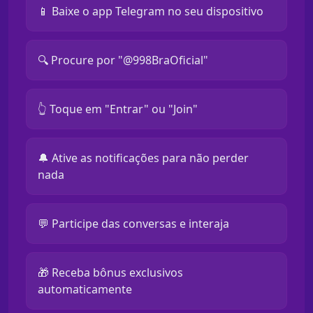
📱 Baixe o app Telegram no seu dispositivo
🔍 Procure por "@998BraOficial"
👆 Toque em "Entrar" ou "Join"
🔔 Ative as notificações para não perder
nada
💬 Participe das conversas e interaja
🎁 Receba bônus exclusivos
automaticamente