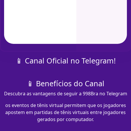
📱 Canal Oficial no Telegram!
📱 Benefícios do Canal
Descubra as vantagens de seguir a 998Bra no Telegram
os eventos de tênis virtual permitem que os jogadores
apostem em partidas de tênis virtuais entre jogadores
gerados por computador.