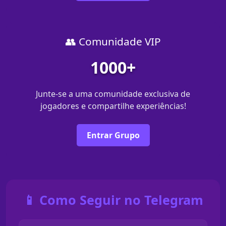
👥 Comunidade VIP
1000+
Junte-se a uma comunidade exclusiva de
jogadores e compartilhe experiências!
Entrar Grupo
📱 Como Seguir no Telegram