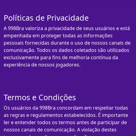
Políticas de Privacidade
A 998Bra valoriza a privacidade de seus usuários e está
empenhada em proteger todas as informações
pessoais fornecidas durante o uso de nossos canais de
comunicação. Todos os dados coletados são utilizados
exclusivamente para fins de melhoria contínua da
experiência de nossos jogadores.
Termos e Condições
Os usuários da 998Bra concordam em respeitar todas
as regras e regulamentos estabelecidos. É importante
ler e entender todos os termos antes de participar de
nossos canais de comunicação. A violação destes