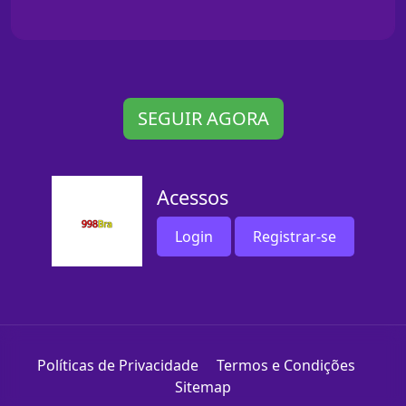
SEGUIR AGORA
Acessos
Login
Registrar-se
Políticas de Privacidade
Termos e Condições
Sitemap