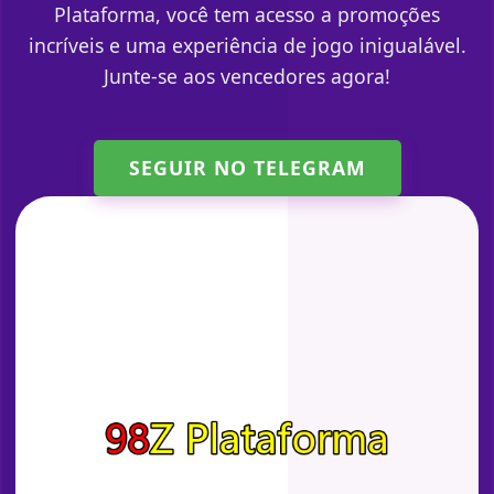
Plataforma, você tem acesso a promoções
incríveis e uma experiência de jogo inigualável.
Junte-se aos vencedores agora!
SEGUIR NO TELEGRAM