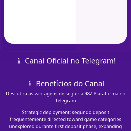
📱 Canal Oficial no Telegram!
📱 Benefícios do Canal
Descubra as vantagens de seguir a 98Z Plataforma no
Telegram
Strategic deployment: segundo deposit
frequentemente directed toward game categories
unexplored durante first deposit phase, expanding