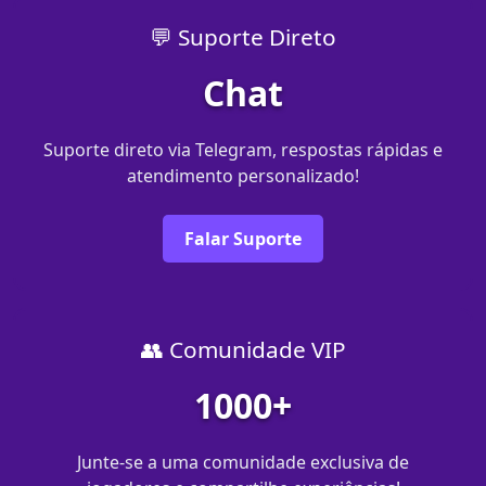
💬 Suporte Direto
Chat
Suporte direto via Telegram, respostas rápidas e
atendimento personalizado!
Falar Suporte
👥 Comunidade VIP
1000+
Junte-se a uma comunidade exclusiva de