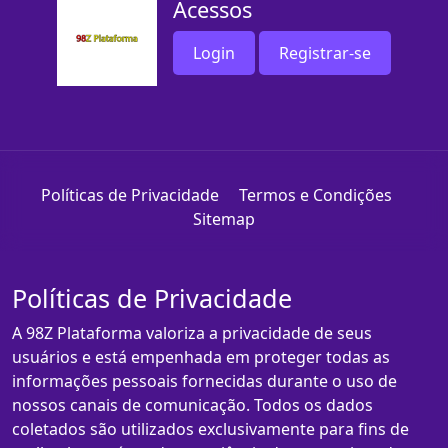
Acessos
Login
Registrar-se
Políticas de Privacidade
Termos e Condições
Sitemap
Políticas de Privacidade
A 98Z Plataforma valoriza a privacidade de seus
usuários e está empenhada em proteger todas as
informações pessoais fornecidas durante o uso de
nossos canais de comunicação. Todos os dados
coletados são utilizados exclusivamente para fins de