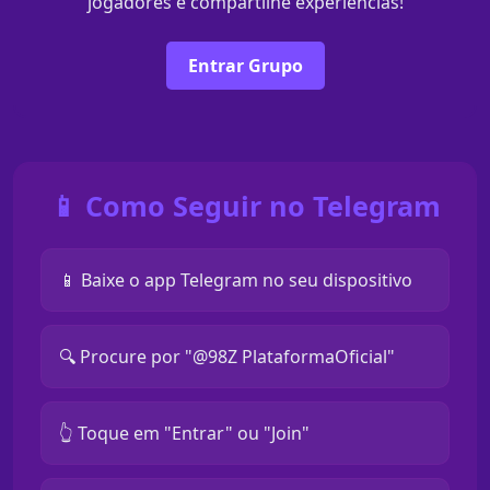
jogadores e compartilhe experiências!
Entrar Grupo
📱 Como Seguir no Telegram
📱 Baixe o app Telegram no seu dispositivo
🔍 Procure por "@98Z PlataformaOficial"
👆 Toque em "Entrar" ou "Join"