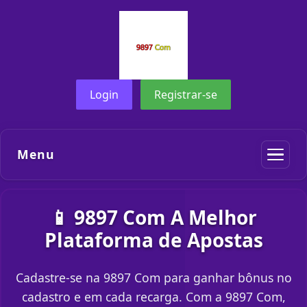
Login
Registrar-se
Menu
📱 9897 Com A Melhor
Plataforma de Apostas
Cadastre-se na 9897 Com para ganhar bônus no
cadastro e em cada recarga. Com a 9897 Com,