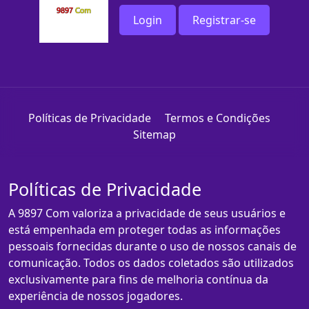
Login
Registrar-se
Políticas de Privacidade
Termos e Condições
Sitemap
Políticas de Privacidade
A 9897 Com valoriza a privacidade de seus usuários e
está empenhada em proteger todas as informações
pessoais fornecidas durante o uso de nossos canais de
comunicação. Todos os dados coletados são utilizados
exclusivamente para fins de melhoria contínua da
experiência de nossos jogadores.