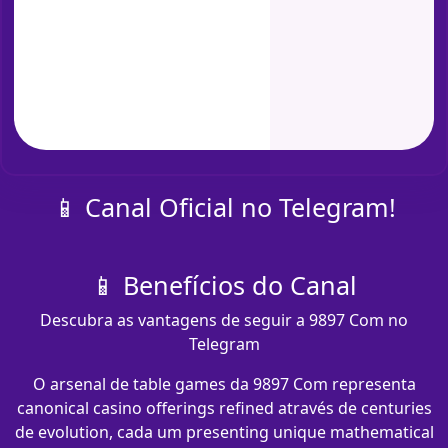
📱 Canal Oficial no Telegram!
📱 Benefícios do Canal
Descubra as vantagens de seguir a 9897 Com no
Telegram
O arsenal de table games da 9897 Com representa
canonical casino offerings refined através de centuries
de evolution, cada um presenting unique mathematical