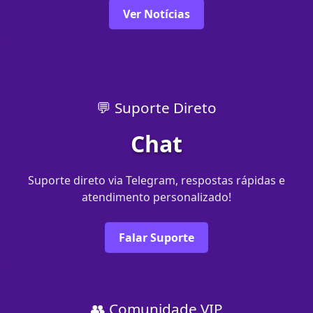
Ver Notícias
💬 Suporte Direto
Chat
Suporte direto via Telegram, respostas rápidas e
atendimento personalizado!
Falar Suporte
👥 Comunidade VIP