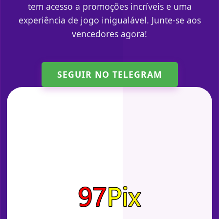
tem acesso a promoções incríveis e uma
experiência de jogo inigualável. Junte-se aos
vencedores agora!
SEGUIR NO TELEGRAM