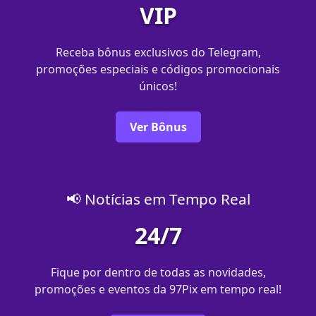
VIP
Receba bônus exclusivos do Telegram,
promoções especiais e códigos promocionais
únicos!
Ver Bônus
📢 Notícias em Tempo Real
24/7
Fique por dentro de todas as novidades,
promoções e eventos da 97Pix em tempo real!