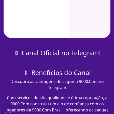
📱 Canal Oficial no Telegram!
📱 Benefícios do Canal
Descubra as vantagens de seguir a 9000.Com no
Telegram
Com serviços de alta qualidade e ótima reputação, a
9000.Com construiu um elo de confiança com os
jogadores da 9000.Com Brasil , oferecendo os saques