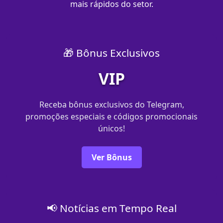
mais rápidos do setor.
🎁 Bônus Exclusivos
VIP
Receba bônus exclusivos do Telegram,
promoções especiais e códigos promocionais
únicos!
Ver Bônus
📢 Notícias em Tempo Real