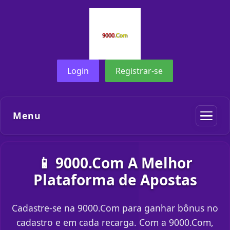
Login
Registrar-se
Menu
📱 9000.Com A Melhor
Plataforma de Apostas
Cadastre-se na 9000.Com para ganhar bônus no
cadastro e em cada recarga. Com a 9000.Com,