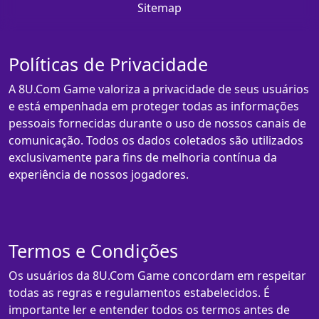
Sitemap
Políticas de Privacidade
A 8U.Com Game valoriza a privacidade de seus usuários
e está empenhada em proteger todas as informações
pessoais fornecidas durante o uso de nossos canais de
comunicação. Todos os dados coletados são utilizados
exclusivamente para fins de melhoria contínua da
experiência de nossos jogadores.
Termos e Condições
Os usuários da 8U.Com Game concordam em respeitar
todas as regras e regulamentos estabelecidos. É
importante ler e entender todos os termos antes de