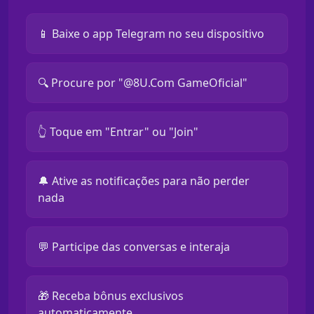
📱 Baixe o app Telegram no seu dispositivo
🔍 Procure por "@8U.Com GameOficial"
👆 Toque em "Entrar" ou "Join"
🔔 Ative as notificações para não perder
nada
💬 Participe das conversas e interaja
🎁 Receba bônus exclusivos
automaticamente