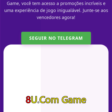
Game, você tem acesso a promoções incríveis e
uma experiência de jogo inigualável. Junte-se aos
vencedores agora!
SEGUIR NO TELEGRAM