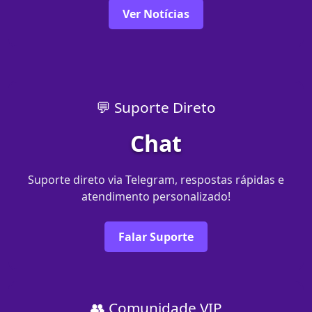
Ver Notícias
💬 Suporte Direto
Chat
Suporte direto via Telegram, respostas rápidas e
atendimento personalizado!
Falar Suporte
👥 Comunidade VIP