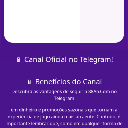
📱 Canal Oficial no Telegram!
📱 Benefícios do Canal
Descubra as vantagens de seguir a 88An.Com no
Telegram
em dinheiro e promoções sazonais que tornam a
experiência de jogo ainda mais atraente. Contudo, é
importante lembrar que, como em qualquer forma de