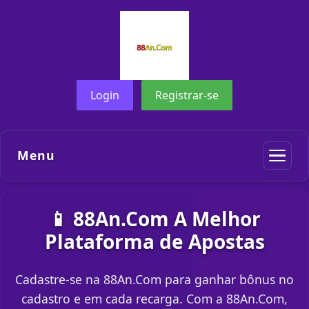
Login
Registrar-se
Menu
📱 88An.Com A Melhor
Plataforma de Apostas
Cadastre-se na 88An.Com para ganhar bônus no
cadastro e em cada recarga. Com a 88An.Com,