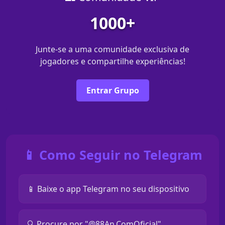
1000+
Junte-se a uma comunidade exclusiva de
jogadores e compartilhe experiências!
Entrar Grupo
📱 Como Seguir no Telegram
📱 Baixe o app Telegram no seu dispositivo
🔍 Procure por "@88An.ComOficial"