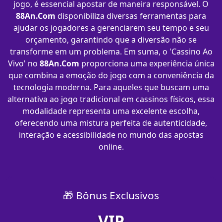
jogo, é essencial apostar de maneira responsável. O
88An.Com
disponibiliza diversas ferramentas para
ajudar os jogadores a gerenciarem seu tempo e seu
orçamento, garantindo que a diversão não se
transforme em um problema. Em suma, o 'Cassino Ao
Vivo' no
88An.Com
proporciona uma experiência única
que combina a emoção do jogo com a conveniência da
tecnologia moderna. Para aqueles que buscam uma
alternativa ao jogo tradicional em cassinos físicos, essa
modalidade representa uma excelente escolha,
oferecendo uma mistura perfeita de autenticidade,
interação e acessibilidade no mundo das apostas
online.
🎁 Bônus Exclusivos
VIP