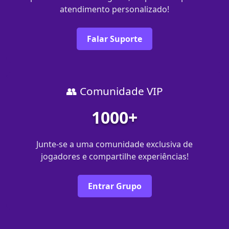
atendimento personalizado!
Falar Suporte
👥 Comunidade VIP
1000+
Junte-se a uma comunidade exclusiva de
jogadores e compartilhe experiências!
Entrar Grupo