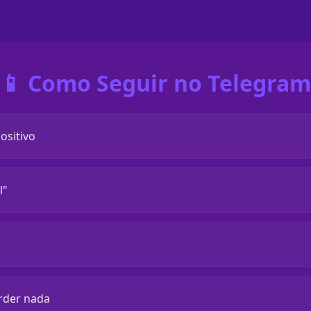
📱 Como Seguir no Telegram
ositivo
l"
erder nada