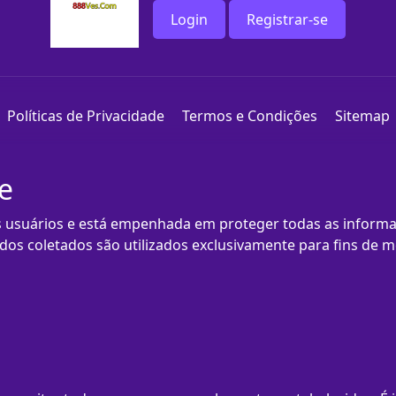
Login
Registrar-se
Políticas de Privacidade
Termos e Condições
Sitemap
de
us usuários e está empenhada em proteger todas as informa
os coletados são utilizados exclusivamente para fins de m