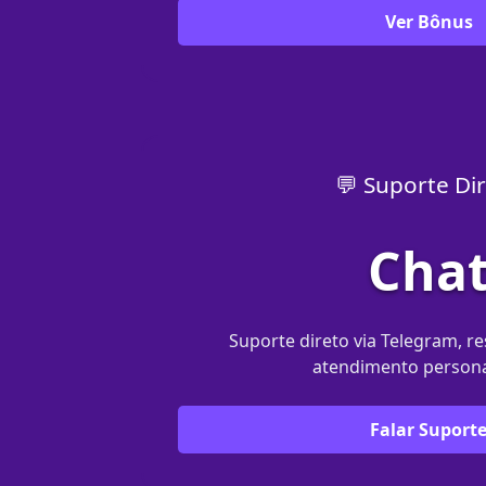
Ver Bônus
💬 Suporte Di
Cha
Suporte direto via Telegram, r
atendimento persona
Falar Suport