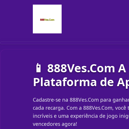
📱 888Ves.Com A
Plataforma de A
Cadastre-se na 888Ves.Com para ganha
cada recarga. Com a 888Ves.Com, você
incríveis e uma experiência de jogo inig
vencedores agora!