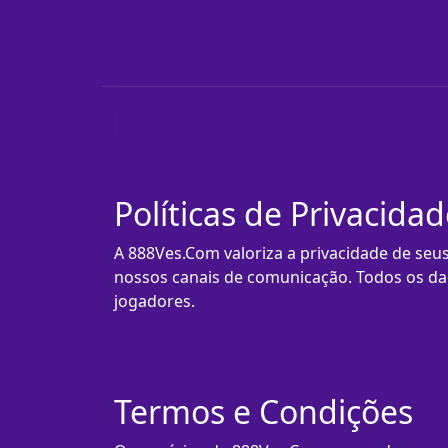
Políticas de Privacida
A 888Ves.Com valoriza a privacidade de se
nossos canais de comunicação. Todos os dad
jogadores.
Termos e Condições