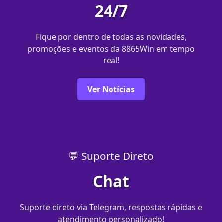
24/7
Fique por dentro de todas as novidades,
promoções e eventos da 8865Win em tempo
real!
Ver Notícias
💬 Suporte Direto
Chat
Suporte direto via Telegram, respostas rápidas e
atendimento personalizado!