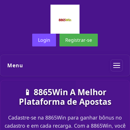
Login
Registrar-se
Menu
📱 8865Win A Melhor
Plataforma de Apostas
Cadastre-se na 8865Win para ganhar bônus no
cadastro e em cada recarga. Com a 8865Win, você