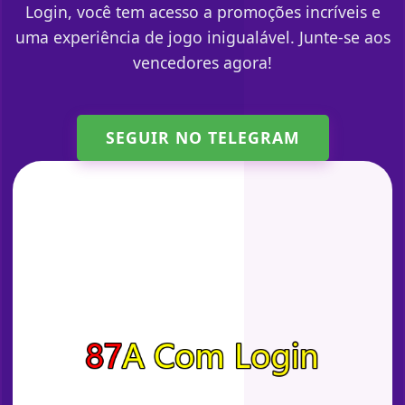
Login, você tem acesso a promoções incríveis e
uma experiência de jogo inigualável. Junte-se aos
vencedores agora!
SEGUIR NO TELEGRAM