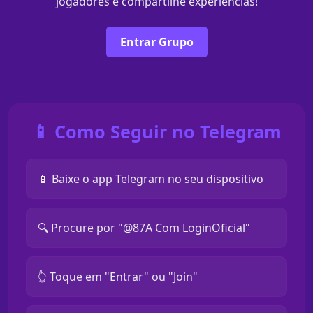
jogadores e compartilhe experiências!
Entrar Grupo
📱 Como Seguir no Telegram
📱 Baixe o app Telegram no seu dispositivo
🔍 Procure por "@87A Com LoginOficial"
👆 Toque em "Entrar" ou "Join"