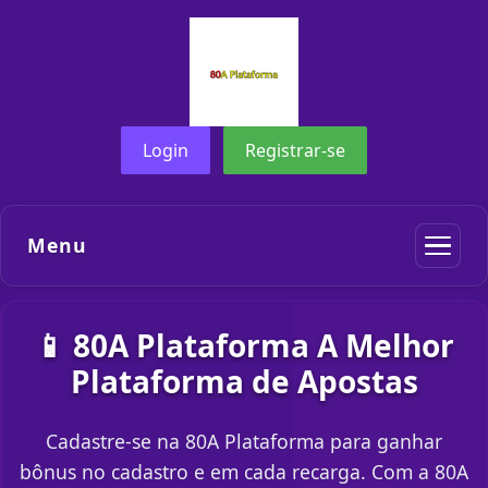
Login
Registrar-se
Menu
📱 80A Plataforma A Melhor
Plataforma de Apostas
Cadastre-se na 80A Plataforma para ganhar
bônus no cadastro e em cada recarga. Com a 80A