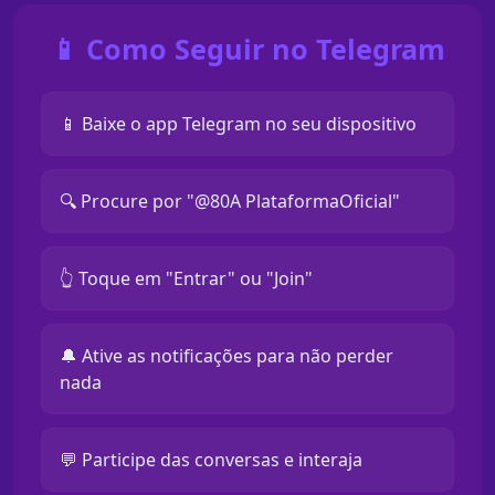
📱 Como Seguir no Telegram
📱 Baixe o app Telegram no seu dispositivo
🔍 Procure por "@80A PlataformaOficial"
👆 Toque em "Entrar" ou "Join"
🔔 Ative as notificações para não perder
nada
💬 Participe das conversas e interaja