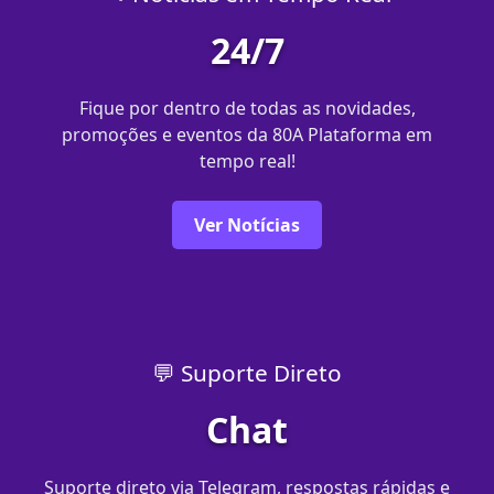
24/7
Fique por dentro de todas as novidades,
promoções e eventos da 80A Plataforma em
tempo real!
Ver Notícias
💬 Suporte Direto
Chat
Suporte direto via Telegram, respostas rápidas e