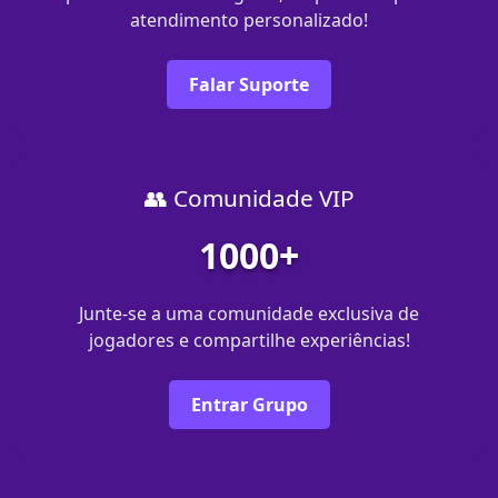
atendimento personalizado!
Falar Suporte
👥 Comunidade VIP
1000+
Junte-se a uma comunidade exclusiva de
jogadores e compartilhe experiências!
Entrar Grupo