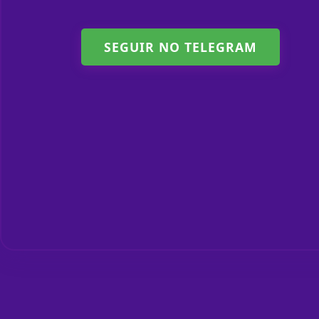
SEGUIR NO TELEGRAM