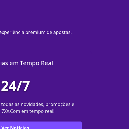
 experiência premium de apostas.
cias em Tempo Real
24/7
e todas as novidades, promoções e
 7XX.Com em tempo real!
Ver Notícias