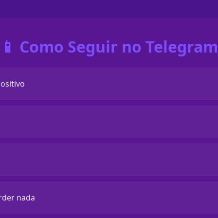
📱 Como Seguir no Telegram
ositivo
erder nada