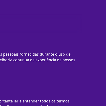
s pessoais fornecidas durante o uso de
elhoria contínua da experiência de nossos
rtante ler e entender todos os termos