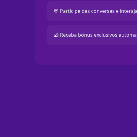
💬 Participe das conversas e interaj
🎁 Receba bônus exclusivos autom