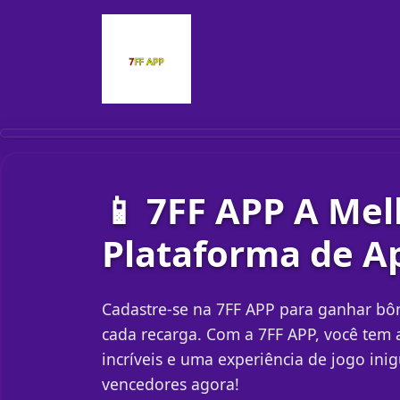
📱 7FF APP A Mel
Plataforma de A
Cadastre-se na 7FF APP para ganhar bô
cada recarga. Com a 7FF APP, você tem
incríveis e uma experiência de jogo inig
vencedores agora!