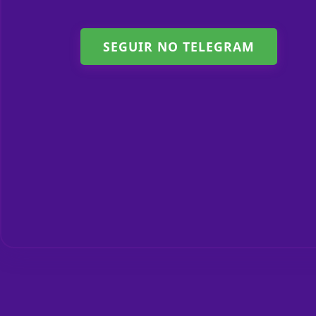
SEGUIR NO TELEGRAM