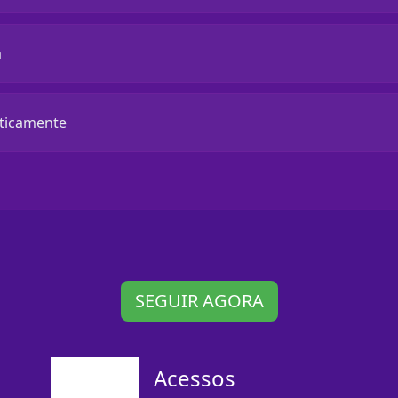
a
aticamente
SEGUIR AGORA
Acessos