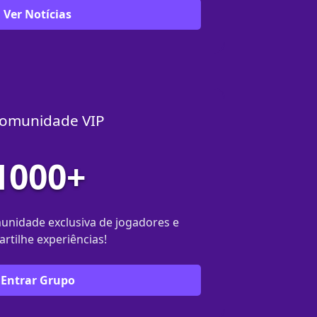
Ver Notícias
Comunidade VIP
1000+
unidade exclusiva de jogadores e
rtilhe experiências!
Entrar Grupo