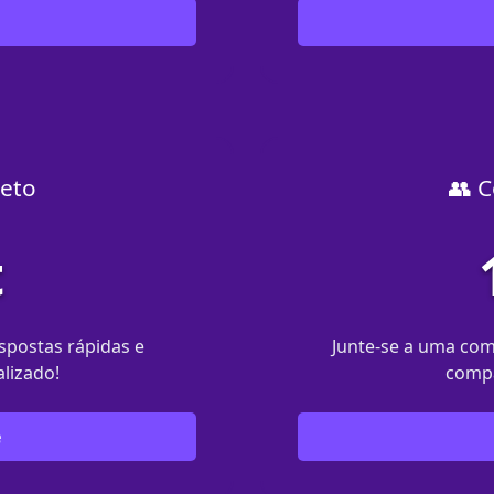
reto
👥 
t
espostas rápidas e
Junte-se a uma com
lizado!
compa
e