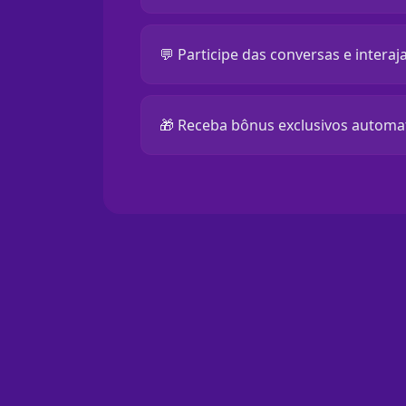
💬 Participe das conversas e interaj
🎁 Receba bônus exclusivos autom