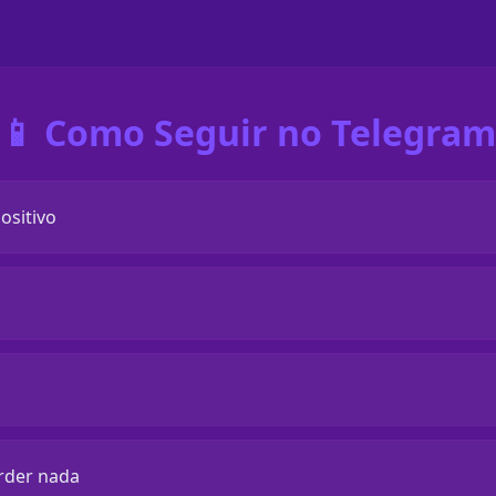
📱 Como Seguir no Telegram
ositivo
erder nada