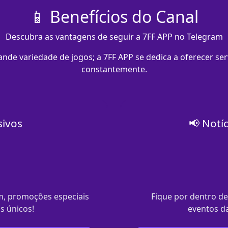
📱 Benefícios do Canal
Descubra as vantagens de seguir a 7FF APP no Telegram
ande variedade de jogos; a 7FF APP se dedica a oferecer se
constantemente.
sivos
📢 Notí
m, promoções especiais
Fique por dentro d
s únicos!
eventos d