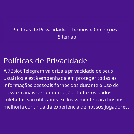
Políticas de Privacidade
Termos e Condições
Sitemap
Políticas de Privacidade
A 7Bslot Telegram valoriza a privacidade de seus
usuários e está empenhada em proteger todas as
informações pessoais fornecidas durante o uso de
nossos canais de comunicação. Todos os dados
coletados são utilizados exclusivamente para fins de
melhoria contínua da experiência de nossos jogadores.