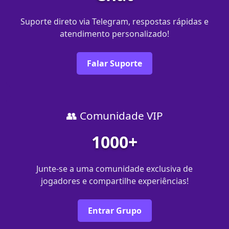
Suporte direto via Telegram, respostas rápidas e
atendimento personalizado!
Falar Suporte
👥 Comunidade VIP
1000+
Junte-se a uma comunidade exclusiva de
jogadores e compartilhe experiências!
Entrar Grupo