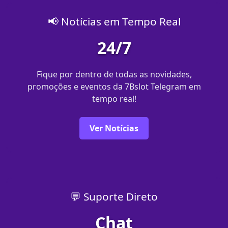
📢 Notícias em Tempo Real
24/7
Fique por dentro de todas as novidades,
promoções e eventos da 7Bslot Telegram em
tempo real!
Ver Notícias
💬 Suporte Direto
Chat