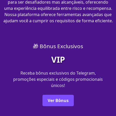
para ser desafiadores mas alcançáveis, oferecendo
uma experiência equilibrada entre risco e recompensa.
Nossa plataforma oferece ferramentas avançadas que
ajudam você a cumprir os requisitos de forma eficiente.
🎁 Bônus Exclusivos
VIP
Receba bônus exclusivos do Telegram,
promoções especiais e códigos promocionais
únicos!
Ver Bônus