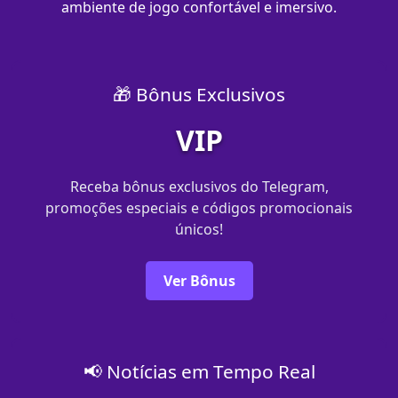
ambiente de jogo confortável e imersivo.
🎁 Bônus Exclusivos
VIP
Receba bônus exclusivos do Telegram,
promoções especiais e códigos promocionais
únicos!
Ver Bônus
📢 Notícias em Tempo Real