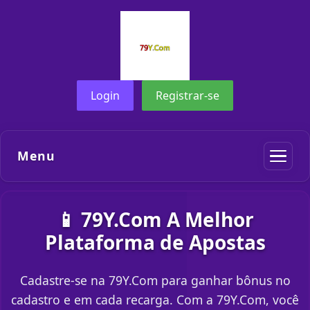
Login
Registrar-se
Menu
📱 79Y.Com A Melhor
Plataforma de Apostas
Cadastre-se na 79Y.Com para ganhar bônus no
cadastro e em cada recarga. Com a 79Y.Com, você