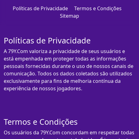
Políticas de Privacidade
Termos e Condições
Sitemap
Políticas de Privacidade
A 79Y.Com valoriza a privacidade de seus usuários e
está empenhada em proteger todas as informações
pessoais fornecidas durante o uso de nossos canais de
comunicação. Todos os dados coletados são utilizados
exclusivamente para fins de melhoria contínua da
experiência de nossos jogadores.
Termos e Condições
Os usuários da 79Y.Com concordam em respeitar todas