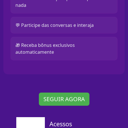
nada
💬 Participe das conversas e interaja
🎁 Receba bônus exclusivos
automaticamente
SEGUIR AGORA
Acessos