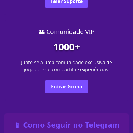
Falar Suporte
👥 Comunidade VIP
1000+
Junte-se a uma comunidade exclusiva de
jogadores e compartilhe experiências!
Entrar Grupo
📱 Como Seguir no Telegram