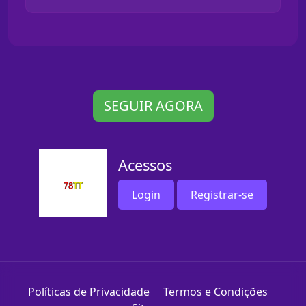
SEGUIR AGORA
Acessos
Login
Registrar-se
Políticas de Privacidade
Termos e Condições