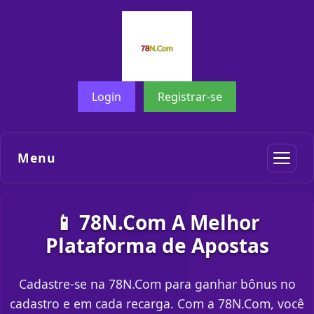
Login
Registrar-se
Menu
📱 78N.Com A Melhor
Plataforma de Apostas
Cadastre-se na 78N.Com para ganhar bônus no
cadastro e em cada recarga. Com a 78N.Com, você