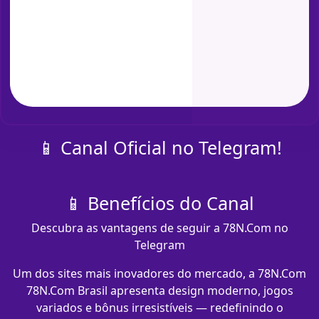
📱 Canal Oficial no Telegram!
📱 Benefícios do Canal
Descubra as vantagens de seguir a 78N.Com no
Telegram
Um dos sites mais inovadores do mercado, a 78N.Com
78N.Com Brasil apresenta design moderno, jogos
variados e bônus irresistíveis — redefinindo o