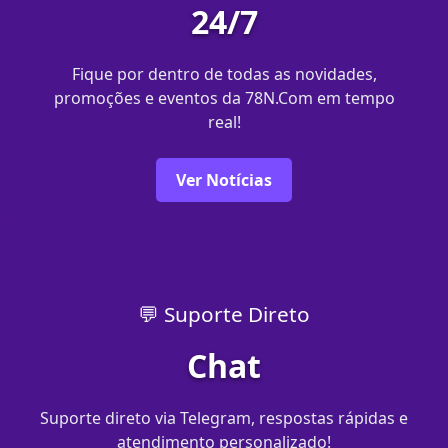
24/7
Fique por dentro de todas as novidades,
promoções e eventos da 78N.Com em tempo
real!
Ver Notícias
💬 Suporte Direto
Chat
Suporte direto via Telegram, respostas rápidas e
atendimento personalizado!