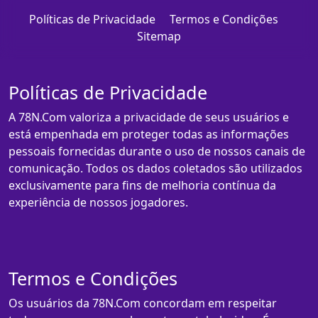
Políticas de Privacidade
Termos e Condições
Sitemap
Políticas de Privacidade
A 78N.Com valoriza a privacidade de seus usuários e
está empenhada em proteger todas as informações
pessoais fornecidas durante o uso de nossos canais de
comunicação. Todos os dados coletados são utilizados
exclusivamente para fins de melhoria contínua da
experiência de nossos jogadores.
Termos e Condições
Os usuários da 78N.Com concordam em respeitar