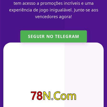
tem acesso a promoções incríveis e uma
experiência de jogo inigualável. Junte-se aos
vencedores agora!
SEGUIR NO TELEGRAM