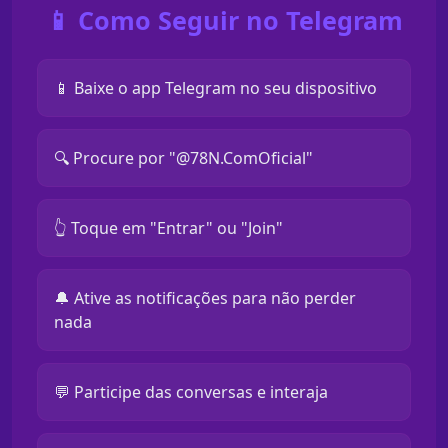
📱 Como Seguir no Telegram
📱 Baixe o app Telegram no seu dispositivo
🔍 Procure por "@78N.ComOficial"
👆 Toque em "Entrar" ou "Join"
🔔 Ative as notificações para não perder
nada
💬 Participe das conversas e interaja