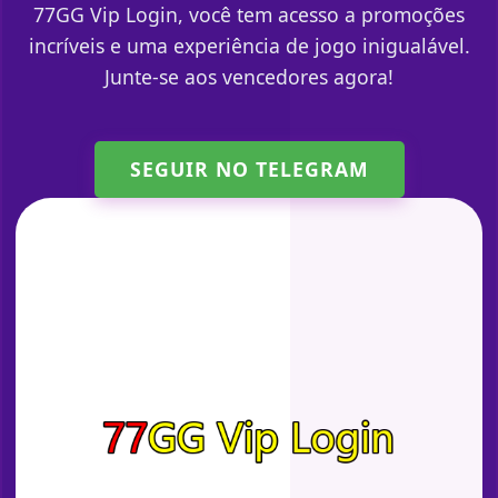
77GG Vip Login, você tem acesso a promoções
incríveis e uma experiência de jogo inigualável.
Junte-se aos vencedores agora!
SEGUIR NO TELEGRAM