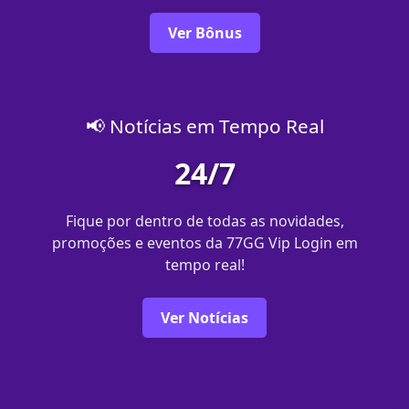
Ver Bônus
📢 Notícias em Tempo Real
24/7
Fique por dentro de todas as novidades,
promoções e eventos da 77GG Vip Login em
tempo real!
Ver Notícias