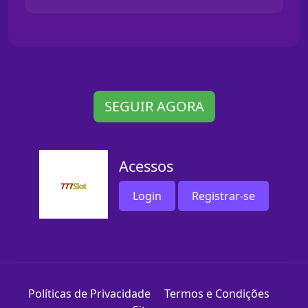
SEGUIR AGORA
Acessos
Login
Registrar-se
Políticas de Privacidade
Termos e Condições