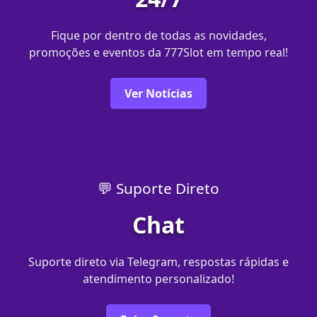
Fique por dentro de todas as novidades,
promoções e eventos da 777Slot em tempo real!
Ver Notícias
💬 Suporte Direto
Chat
Suporte direto via Telegram, respostas rápidas e
atendimento personalizado!