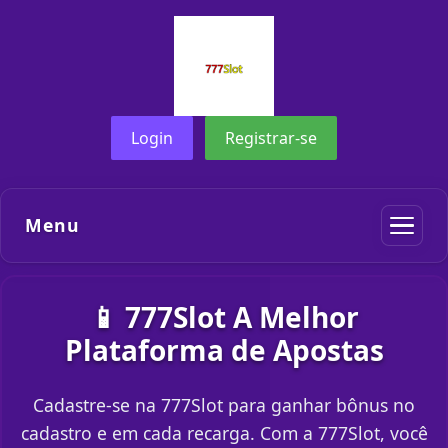
Login
Registrar-se
Menu
📱 777Slot A Melhor
Plataforma de Apostas
Cadastre-se na 777Slot para ganhar bônus no
cadastro e em cada recarga. Com a 777Slot, você