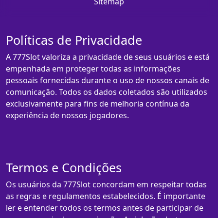
Sitemap
Políticas de Privacidade
A 777Slot valoriza a privacidade de seus usuários e está
empenhada em proteger todas as informações
pessoais fornecidas durante o uso de nossos canais de
comunicação. Todos os dados coletados são utilizados
exclusivamente para fins de melhoria contínua da
experiência de nossos jogadores.
Termos e Condições
Os usuários da 777Slot concordam em respeitar todas
as regras e regulamentos estabelecidos. É importante
ler e entender todos os termos antes de participar de