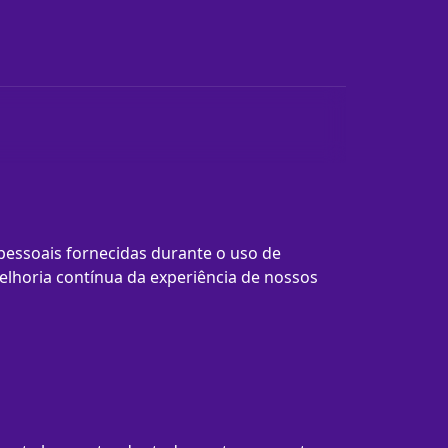
pessoais fornecidas durante o uso de
elhoria contínua da experiência de nossos