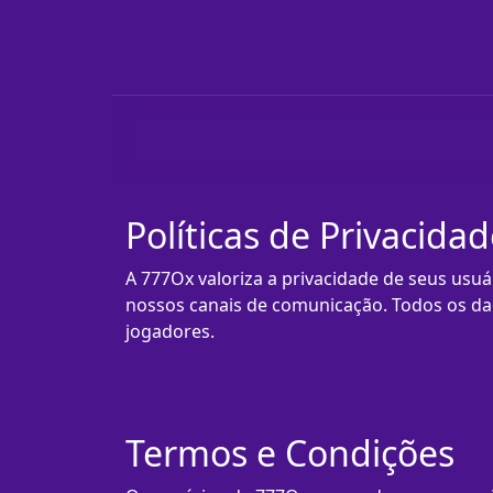
Políticas de Privacida
A 777Ox valoriza a privacidade de seus usu
nossos canais de comunicação. Todos os dad
jogadores.
Termos e Condições