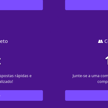
reto
👥 
t
espostas rápidas e
Junte-se a uma com
lizado!
compa
e