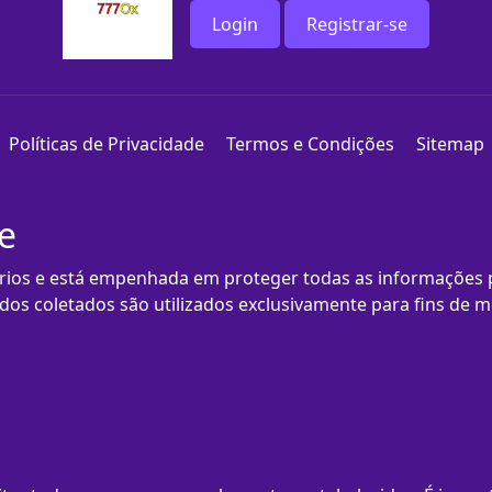
Login
Registrar-se
Políticas de Privacidade
Termos e Condições
Sitemap
de
ários e está empenhada em proteger todas as informações 
os coletados são utilizados exclusivamente para fins de m