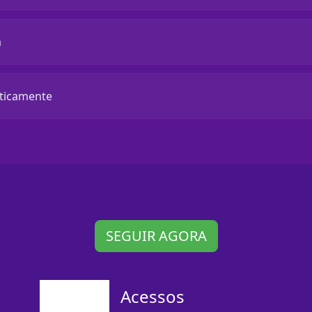
a
aticamente
SEGUIR AGORA
Acessos