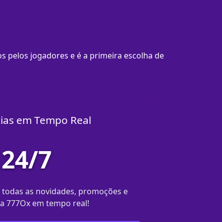
 pelos jogadores e é a primeira escolha de
cias em Tempo Real
24/7
e todas as novidades, promoções e
a 777Ox em tempo real!