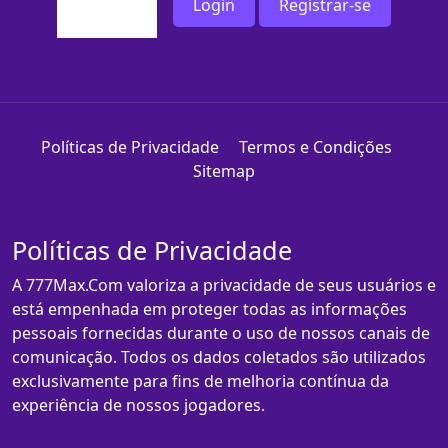
Login
Registrar-se
Políticas de Privacidade
Termos e Condições
Sitemap
Políticas de Privacidade
A 777Max.Com valoriza a privacidade de seus usuários e
está empenhada em proteger todas as informações
pessoais fornecidas durante o uso de nossos canais de
comunicação. Todos os dados coletados são utilizados
exclusivamente para fins de melhoria contínua da
experiência de nossos jogadores.