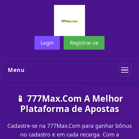
Login
Registrar-se
Menu
📱 777Max.Com A Melhor
Plataforma de Apostas
Cadastre-se na 777Max.Com para ganhar bônus
no cadastro e em cada recarga. Com a