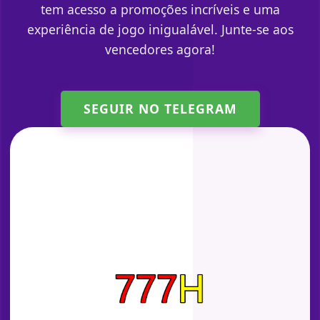
tem acesso a promoções incríveis e uma
experiência de jogo inigualável. Junte-se aos
vencedores agora!
SEGUIR NO TELEGRAM