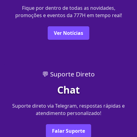
Fique por dentro de todas as novidades,
promoções e eventos da 777H em tempo real!
Ver Notícias
💬 Suporte Direto
Chat
Suporte direto via Telegram, respostas rápidas e
atendimento personalizado!
Falar Suporte