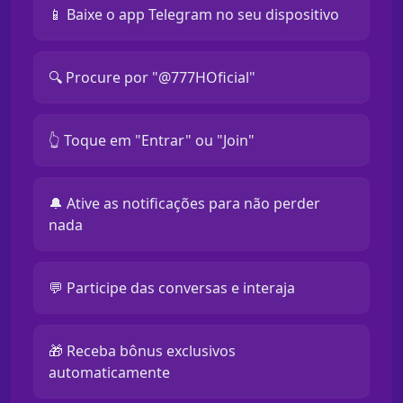
📱 Baixe o app Telegram no seu dispositivo
🔍 Procure por "@777HOficial"
👆 Toque em "Entrar" ou "Join"
🔔 Ative as notificações para não perder
nada
💬 Participe das conversas e interaja
🎁 Receba bônus exclusivos
automaticamente