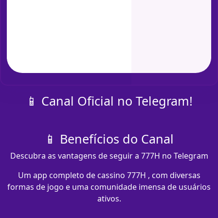
📱 Canal Oficial no Telegram!
📱 Benefícios do Canal
Descubra as vantagens de seguir a 777H no Telegram
Um app completo de cassino 777H , com diversas
formas de jogo e uma comunidade imensa de usuários
ativos.