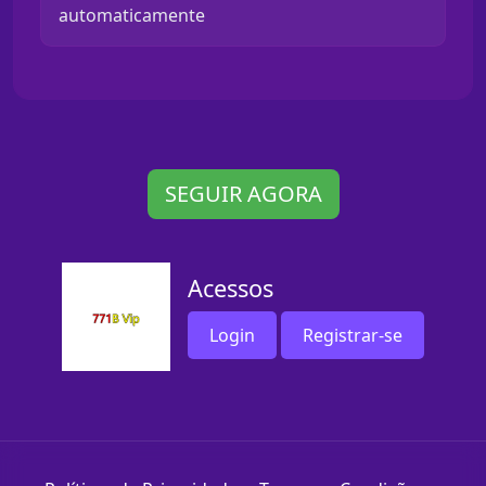
automaticamente
SEGUIR AGORA
Acessos
Login
Registrar-se