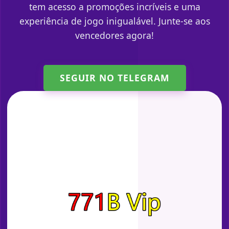
tem acesso a promoções incríveis e uma
experiência de jogo inigualável. Junte-se aos
vencedores agora!
SEGUIR NO TELEGRAM