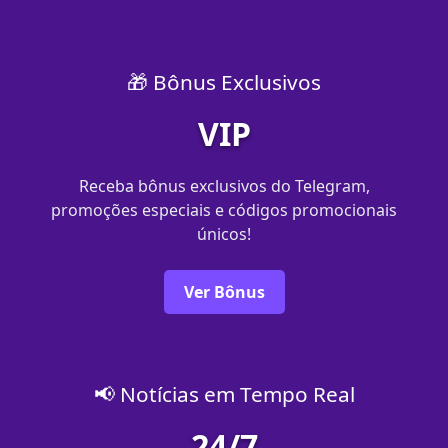
🎁 Bônus Exclusivos
VIP
Receba bônus exclusivos do Telegram,
promoções especiais e códigos promocionais
únicos!
Ver Bônus
📢 Notícias em Tempo Real
24/7