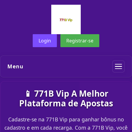
Login
Registrar-se
Menu
📱 771B Vip A Melhor
Plataforma de Apostas
Cadastre-se na 771B Vip para ganhar bônus no
cadastro e em cada recarga. Com a 771B Vip, você