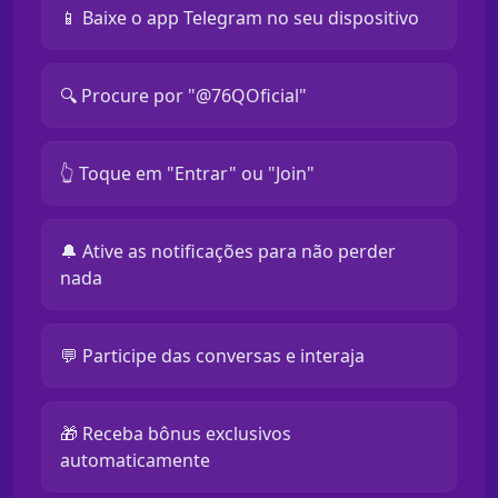
📱 Baixe o app Telegram no seu dispositivo
🔍 Procure por "@76QOficial"
👆 Toque em "Entrar" ou "Join"
🔔 Ative as notificações para não perder
nada
💬 Participe das conversas e interaja
🎁 Receba bônus exclusivos
automaticamente