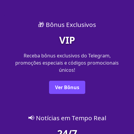
🎁 Bônus Exclusivos
VIP
Receba bônus exclusivos do Telegram,
promoções especiais e códigos promocionais
únicos!
Ver Bônus
📢 Notícias em Tempo Real
24/7