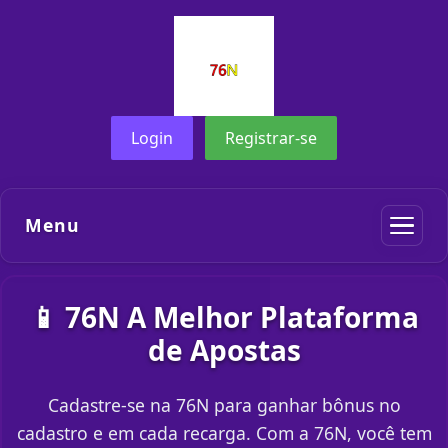
Login
Registrar-se
Menu
📱 76N A Melhor Plataforma
de Apostas
Cadastre-se na 76N para ganhar bônus no
cadastro e em cada recarga. Com a 76N, você tem