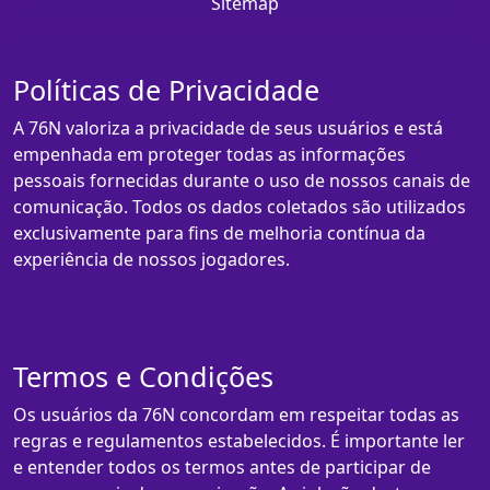
Sitemap
Políticas de Privacidade
A 76N valoriza a privacidade de seus usuários e está
empenhada em proteger todas as informações
pessoais fornecidas durante o uso de nossos canais de
comunicação. Todos os dados coletados são utilizados
exclusivamente para fins de melhoria contínua da
experiência de nossos jogadores.
Termos e Condições
Os usuários da 76N concordam em respeitar todas as
regras e regulamentos estabelecidos. É importante ler
e entender todos os termos antes de participar de