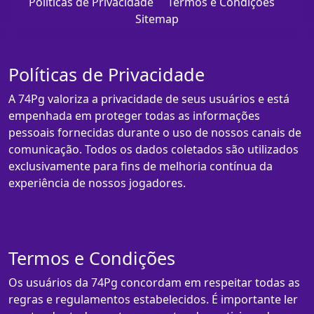
Políticas de Privacidade
Termos e Condições
Sitemap
Políticas de Privacidade
A 74Pg valoriza a privacidade de seus usuários e está
empenhada em proteger todas as informações
pessoais fornecidas durante o uso de nossos canais de
comunicação. Todos os dados coletados são utilizados
exclusivamente para fins de melhoria contínua da
experiência de nossos jogadores.
Termos e Condições
Os usuários da 74Pg concordam em respeitar todas as
regras e regulamentos estabelecidos. É importante ler