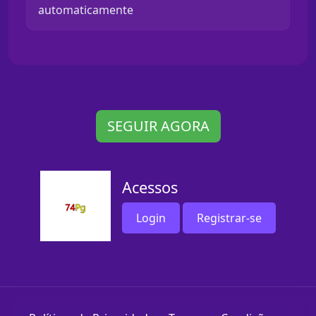
automaticamente
SEGUIR AGORA
Acessos
Login
Registrar-se