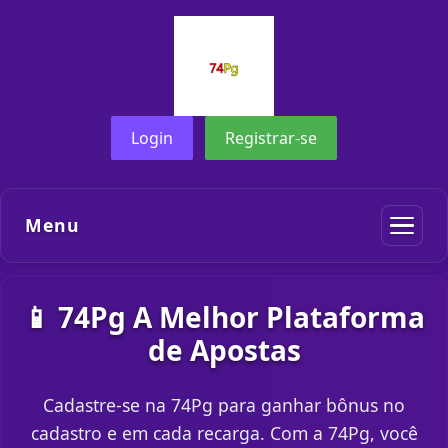
Login
Registrar-se
Menu
📱 74Pg A Melhor Plataforma
de Apostas
Cadastre-se na 74Pg para ganhar bônus no
cadastro e em cada recarga. Com a 74Pg, você