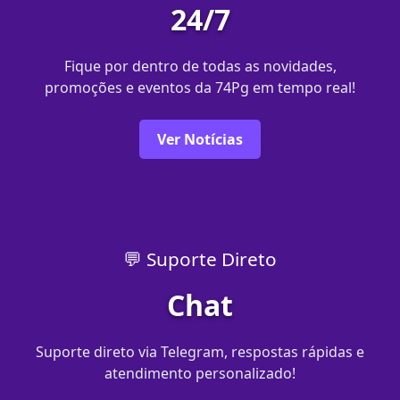
24/7
Fique por dentro de todas as novidades,
promoções e eventos da 74Pg em tempo real!
Ver Notícias
💬 Suporte Direto
Chat
Suporte direto via Telegram, respostas rápidas e
atendimento personalizado!