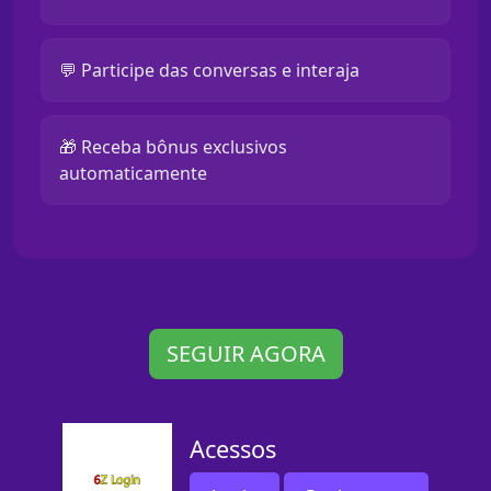
💬 Participe das conversas e interaja
🎁 Receba bônus exclusivos
automaticamente
SEGUIR AGORA
Acessos