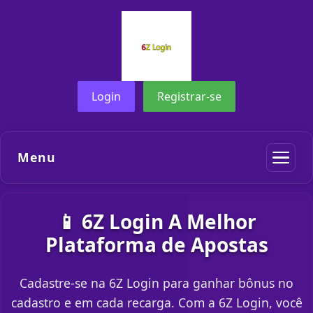
Login
Registrar-se
Menu
📱 6Z Login A Melhor
Plataforma de Apostas
Cadastre-se na 6Z Login para ganhar bônus no
cadastro e em cada recarga. Com a 6Z Login, você