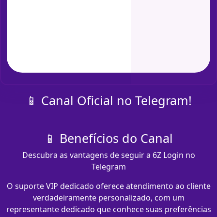
📱 Canal Oficial no Telegram!
📱 Benefícios do Canal
Descubra as vantagens de seguir a 6Z Login no
Telegram
O suporte VIP dedicado oferece atendimento ao cliente
verdadeiramente personalizado, com um
representante dedicado que conhece suas preferências