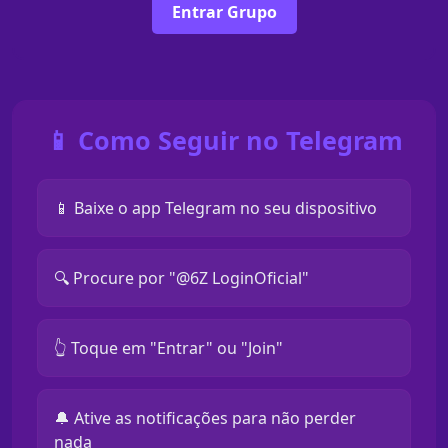
Entrar Grupo
📱 Como Seguir no Telegram
📱 Baixe o app Telegram no seu dispositivo
🔍 Procure por "@6Z LoginOficial"
👆 Toque em "Entrar" ou "Join"
🔔 Ative as notificações para não perder
nada