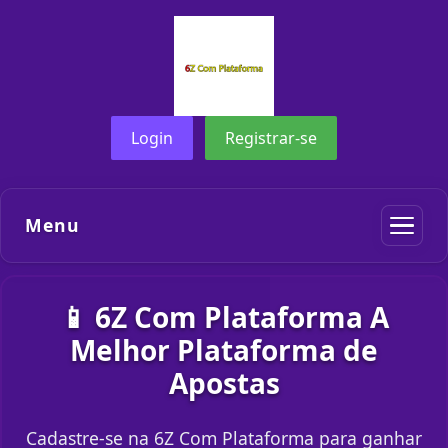
Login
Registrar-se
Menu
📱 6Z Com Plataforma A
Melhor Plataforma de
Apostas
Cadastre-se na 6Z Com Plataforma para ganhar