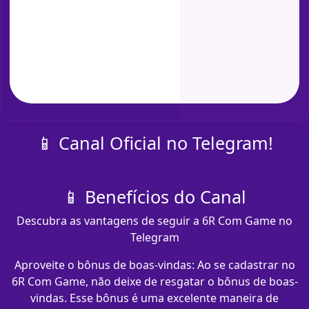
📱 Canal Oficial no Telegram!
📱 Benefícios do Canal
Descubra as vantagens de seguir a 6R Com Game no
Telegram
Aproveite o bônus de boas-vindas: Ao se cadastrar no
6R Com Game, não deixe de resgatar o bônus de boas-
vindas. Esse bônus é uma excelente maneira de