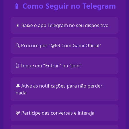
📱 Como Seguir no Telegram
📱 Baixe o app Telegram no seu dispositivo
🔍 Procure por "@6R Com GameOficial"
👆 Toque em "Entrar" ou "Join"
🔔 Ative as notificações para não perder
nada
💬 Participe das conversas e interaja