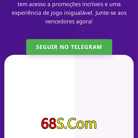
tem acesso a promoções incríveis e uma
experiência de jogo inigualável. Junte-se aos
vencedores agora!
SEGUIR NO TELEGRAM