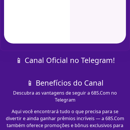
📱 Canal Oficial no Telegram!
📱 Benefícios do Canal
Descubra as vantagens de seguir a 68S.Com no
Telegram
Aqui você encontrará tudo o que precisa para se
divertir e ainda ganhar prêmios incríveis — a 68S.Com
também oferece promoções e bônus exclusivos para