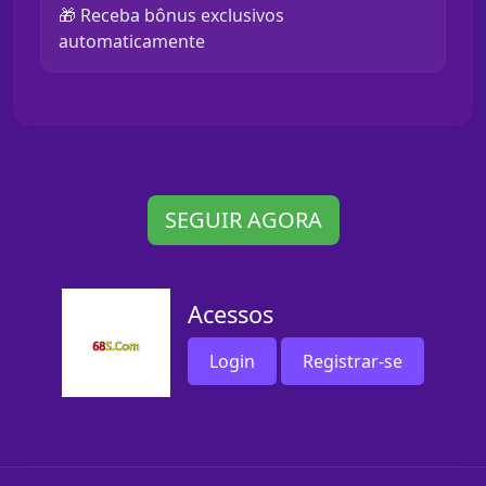
🎁 Receba bônus exclusivos
automaticamente
SEGUIR AGORA
Acessos
Login
Registrar-se