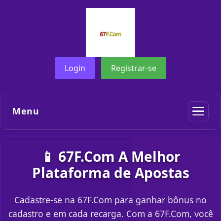
Login
Registrar-se
Menu
📱 67F.Com A Melhor
Plataforma de Apostas
Cadastre-se na 67F.Com para ganhar bônus no
cadastro e em cada recarga. Com a 67F.Com, você