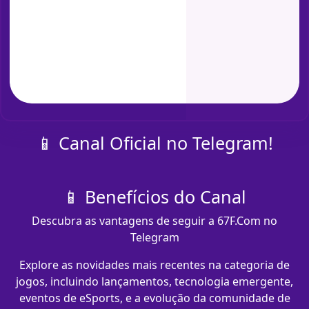
📱 Canal Oficial no Telegram!
📱 Benefícios do Canal
Descubra as vantagens de seguir a 67F.Com no
Telegram
Explore as novidades mais recentes na categoria de
jogos, incluindo lançamentos, tecnologia emergente,
eventos de eSports, e a evolução da comunidade de