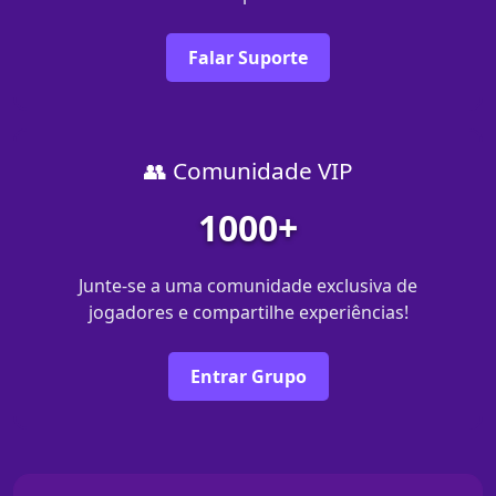
Falar Suporte
👥 Comunidade VIP
1000+
Junte-se a uma comunidade exclusiva de
jogadores e compartilhe experiências!
Entrar Grupo