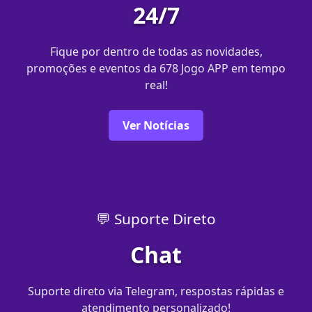
24/7
Fique por dentro de todas as novidades,
promoções e eventos da 678 Jogo APP em tempo
real!
Ver Notícias
💬 Suporte Direto
Chat
Suporte direto via Telegram, respostas rápidas e
atendimento personalizado!