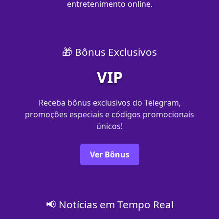
entretenimento online.
🎁 Bônus Exclusivos
VIP
Receba bônus exclusivos do Telegram,
promoções especiais e códigos promocionais
únicos!
Ver Bônus
📢 Notícias em Tempo Real