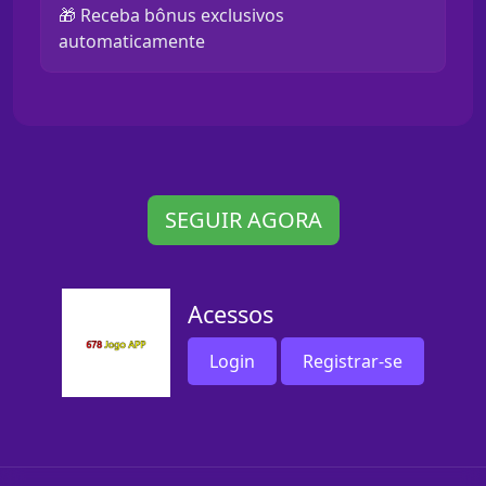
🎁 Receba bônus exclusivos
automaticamente
SEGUIR AGORA
Acessos
Login
Registrar-se