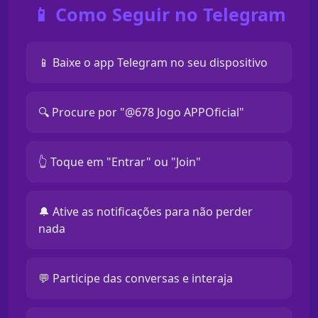
📱 Como Seguir no Telegram
📱 Baixe o app Telegram no seu dispositivo
🔍 Procure por "@678 Jogo APPOficial"
👆 Toque em "Entrar" ou "Join"
🔔 Ative as notificações para não perder
nada
💬 Participe das conversas e interaja