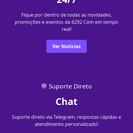
Fique por dentro de todas as novidades,
promoções e eventos da 6292 Com em tempo
real!
Ver Notícias
💬 Suporte Direto
Chat
Suporte direto via Telegram, respostas rápidas e
atendimento personalizado!