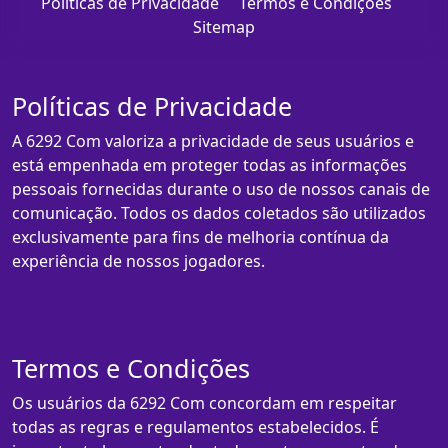
Políticas de Privacidade
Termos e Condições
Sitemap
Políticas de Privacidade
A 6292 Com valoriza a privacidade de seus usuários e
está empenhada em proteger todas as informações
pessoais fornecidas durante o uso de nossos canais de
comunicação. Todos os dados coletados são utilizados
exclusivamente para fins de melhoria contínua da
experiência de nossos jogadores.
Termos e Condições
Os usuários da 6292 Com concordam em respeitar
todas as regras e regulamentos estabelecidos. É