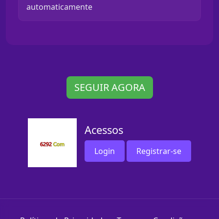
automaticamente
SEGUIR AGORA
Acessos
Login
Registrar-se