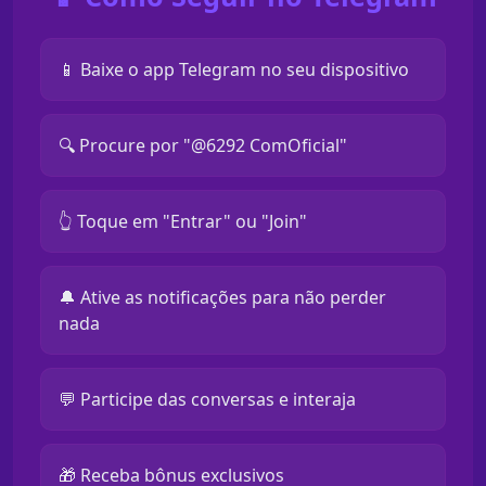
📱 Baixe o app Telegram no seu dispositivo
🔍 Procure por "@6292 ComOficial"
👆 Toque em "Entrar" ou "Join"
🔔 Ative as notificações para não perder
nada
💬 Participe das conversas e interaja
🎁 Receba bônus exclusivos