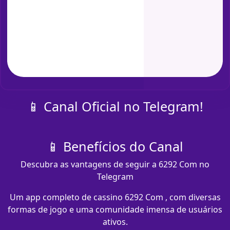
📱 Canal Oficial no Telegram!
📱 Benefícios do Canal
Descubra as vantagens de seguir a 6292 Com no
Telegram
Um app completo de cassino 6292 Com , com diversas
formas de jogo e uma comunidade imensa de usuários
ativos.