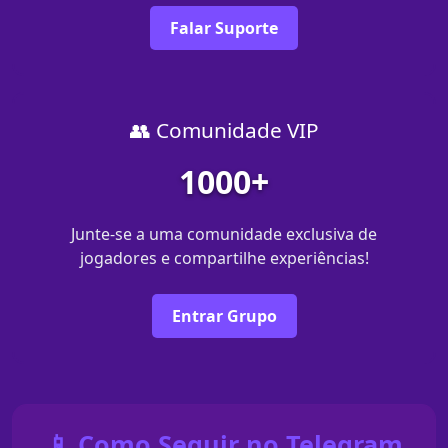
Falar Suporte
👥 Comunidade VIP
1000+
Junte-se a uma comunidade exclusiva de
jogadores e compartilhe experiências!
Entrar Grupo
📱 Como Seguir no Telegram