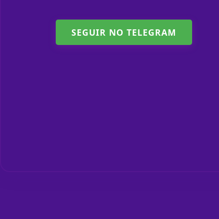
SEGUIR NO TELEGRAM