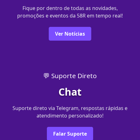
Fique por dentro de todas as novidades,
promoções e eventos da 58R em tempo real!
Ver Notícias
💬 Suporte Direto
Chat
Suporte direto via Telegram, respostas rápidas e
atendimento personalizado!
Falar Suporte