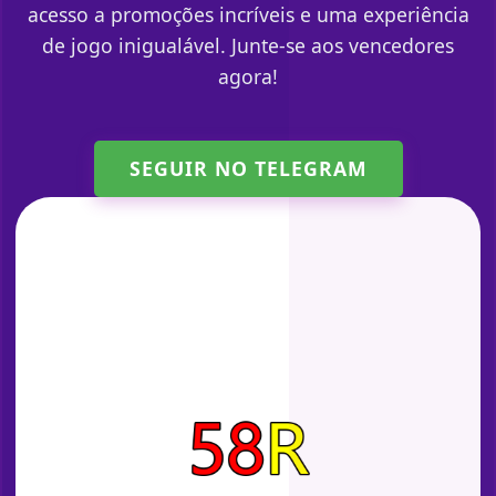
acesso a promoções incríveis e uma experiência
de jogo inigualável. Junte-se aos vencedores
agora!
SEGUIR NO TELEGRAM