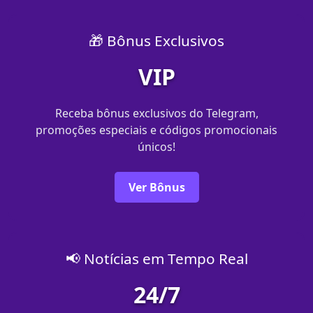
🎁 Bônus Exclusivos
VIP
Receba bônus exclusivos do Telegram,
promoções especiais e códigos promocionais
únicos!
Ver Bônus
📢 Notícias em Tempo Real
24/7