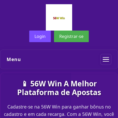
Login
Registrar-se
Menu
📱 56W Win A Melhor
Plataforma de Apostas
Cadastre-se na 56W Win para ganhar bônus no
cadastro e em cada recarga. Com a 56W Win, você