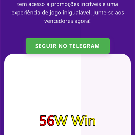
tem acesso a promoções incríveis e uma
experiência de jogo inigualável. Junte-se aos
vencedores agora!
SEGUIR NO TELEGRAM