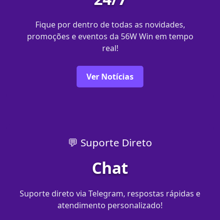
Fique por dentro de todas as novidades,
promoções e eventos da 56W Win em tempo
real!
Ver Notícias
💬 Suporte Direto
Chat
Suporte direto via Telegram, respostas rápidas e
atendimento personalizado!