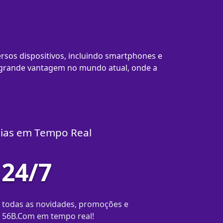
ersos dispositivos, incluindo smartphones e
 grande vantagem no mundo atual, onde a
cias em Tempo Real
24/7
e todas as novidades, promoções e
 56B.Com em tempo real!