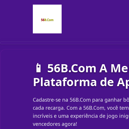
📱 56B.Com A Me
Plataforma de A
Cadastre-se na 56B.Com para ganhar b
cada recarga. Com a 56B.Com, você te
incríveis e uma experiência de jogo inig
vencedores agora!