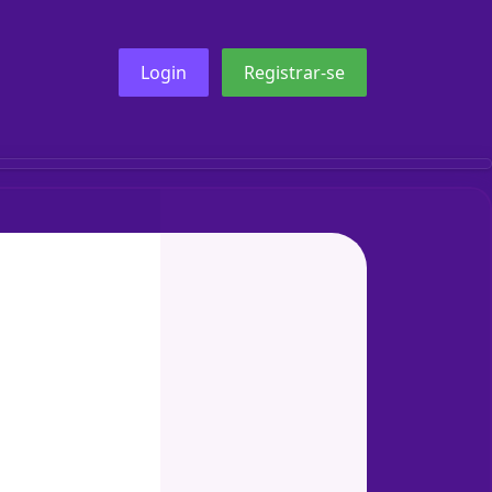
Login
Registrar-se