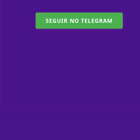
SEGUIR NO TELEGRAM