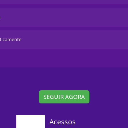
a
aticamente
SEGUIR AGORA
Acessos