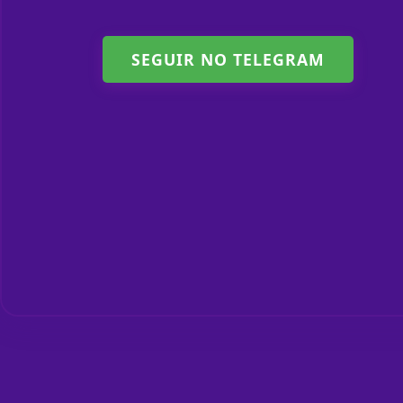
SEGUIR NO TELEGRAM