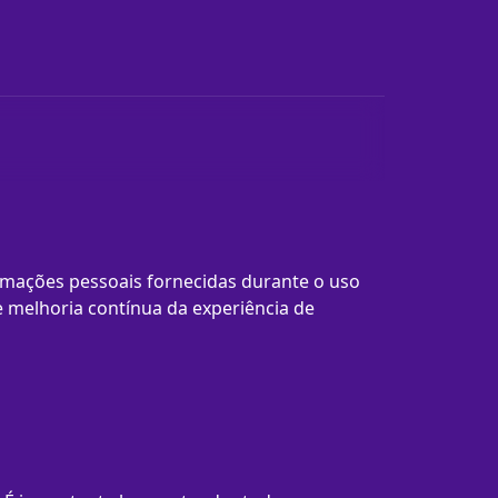
rmações pessoais fornecidas durante o uso
e melhoria contínua da experiência de