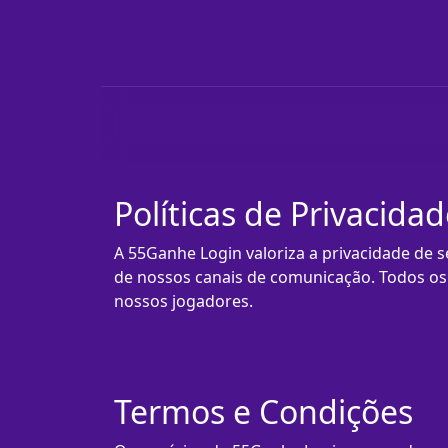
Políticas de Privacida
A 55Ganhe Login valoriza a privacidade de
de nossos canais de comunicação. Todos os 
nossos jogadores.
Termos e Condições