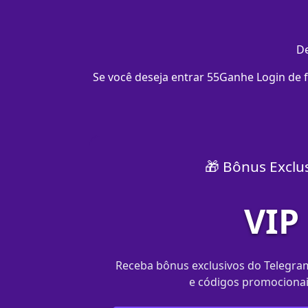
De
Se você deseja entrar 55Ganhe Login de f
🎁 Bônus Exclu
VIP
Receba bônus exclusivos do Telegra
e códigos promocionai