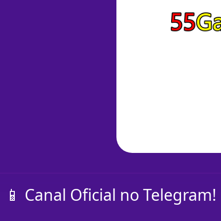
📱 Canal Oficial no Telegram!