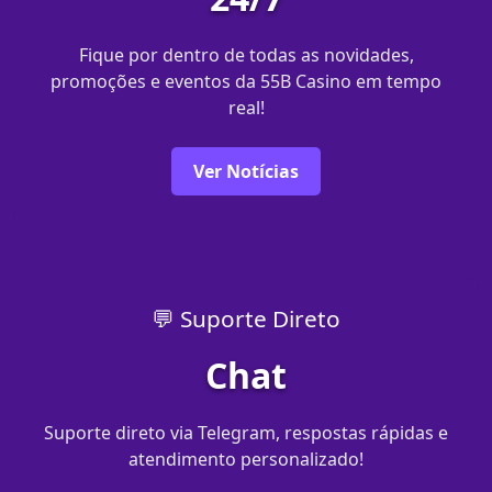
Fique por dentro de todas as novidades,
promoções e eventos da 55B Casino em tempo
real!
Ver Notícias
💬 Suporte Direto
Chat
Suporte direto via Telegram, respostas rápidas e
atendimento personalizado!