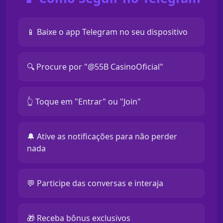
📱 Baixe o app Telegram no seu dispositivo
🔍 Procure por "@55B CasinoOficial"
👆 Toque em "Entrar" ou "Join"
🔔 Ative as notificações para não perder
nada
💬 Participe das conversas e interaja
🎁 Receba bônus exclusivos