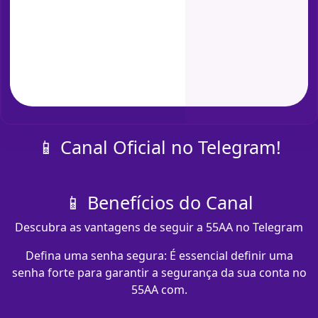
📱 Canal Oficial no Telegram!
📱 Benefícios do Canal
Descubra as vantagens de seguir a 55AA no Telegram
Defina uma senha segura: É essencial definir uma
senha forte para garantir a segurança da sua conta no
55AA com​.