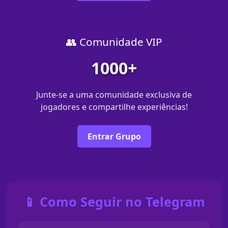
👥 Comunidade VIP
1000+
Junte-se a uma comunidade exclusiva de
jogadores e compartilhe experiências!
Entrar Grupo
📱 Como Seguir no Telegram