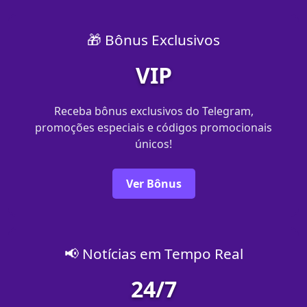
🎁 Bônus Exclusivos
VIP
Receba bônus exclusivos do Telegram,
promoções especiais e códigos promocionais
únicos!
Ver Bônus
📢 Notícias em Tempo Real
24/7