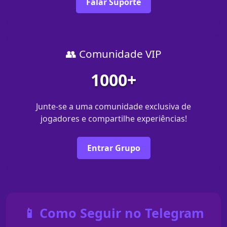
Falar Suporte
👥 Comunidade VIP
1000+
Junte-se a uma comunidade exclusiva de
jogadores e compartilhe experiências!
Entrar Grupo
📱 Como Seguir no Telegram