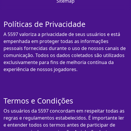
Sitemap
Políticas de Privacidade
A 5597 valoriza a privacidade de seus usuários e está
empenhada em proteger todas as informações
pessoais fornecidas durante o uso de nossos canais de
comunicação. Todos os dados coletados são utilizados
exclusivamente para fins de melhoria contínua da
experiência de nossos jogadores.
Termos e Condições
Os usuários da 5597 concordam em respeitar todas as
regras e regulamentos estabelecidos. É importante ler
e entender todos os termos antes de participar de