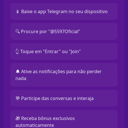
📱 Baixe o app Telegram no seu dispositivo
🔍 Procure por "@5597Oficial"
👆 Toque em "Entrar" ou "Join"
🔔 Ative as notificações para não perder
nada
💬 Participe das conversas e interaja
🎁 Receba bônus exclusivos
automaticamente