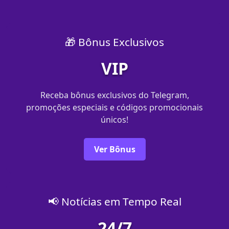
🎁 Bônus Exclusivos
VIP
Receba bônus exclusivos do Telegram,
promoções especiais e códigos promocionais
únicos!
Ver Bônus
📢 Notícias em Tempo Real
24/7