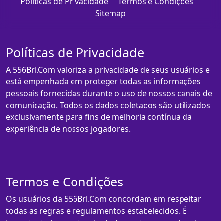
Políticas de Privacidade
Termos e Condições
Sitemap
Políticas de Privacidade
A 556Brl.Com valoriza a privacidade de seus usuários e
está empenhada em proteger todas as informações
pessoais fornecidas durante o uso de nossos canais de
comunicação. Todos os dados coletados são utilizados
exclusivamente para fins de melhoria contínua da
experiência de nossos jogadores.
Termos e Condições
Os usuários da 556Brl.Com concordam em respeitar
todas as regras e regulamentos estabelecidos. É