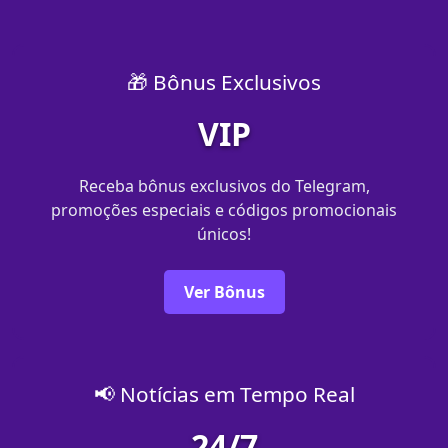
🎁 Bônus Exclusivos
VIP
Receba bônus exclusivos do Telegram,
promoções especiais e códigos promocionais
únicos!
Ver Bônus
📢 Notícias em Tempo Real
24/7