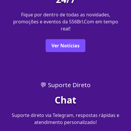
Fique por dentro de todas as novidades,
promoções e eventos da 556Brl.Com em tempo
real!
Ver Notícias
💬 Suporte Direto
Chat
Suporte direto via Telegram, respostas rápidas e
atendimento personalizado!