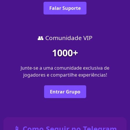
Falar Suporte
👥 Comunidade VIP
1000+
Junte-se a uma comunidade exclusiva de
jogadores e compartilhe experiências!
Entrar Grupo
📱 Como Seguir no Telegram