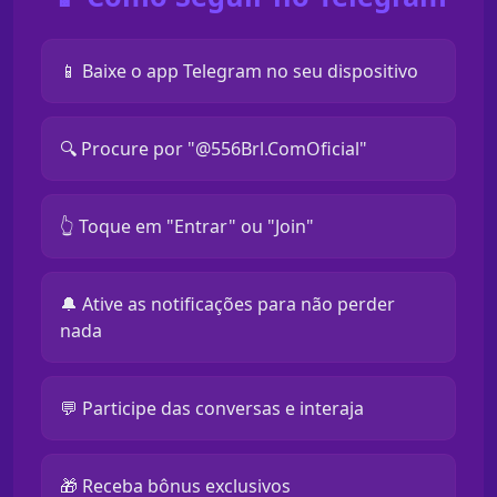
📱 Baixe o app Telegram no seu dispositivo
🔍 Procure por "@556Brl.ComOficial"
👆 Toque em "Entrar" ou "Join"
🔔 Ative as notificações para não perder
nada
💬 Participe das conversas e interaja
🎁 Receba bônus exclusivos