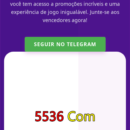
você tem acesso a promoções incríveis e uma
experiência de jogo inigualável. Junte-se aos
vencedores agora!
SEGUIR NO TELEGRAM