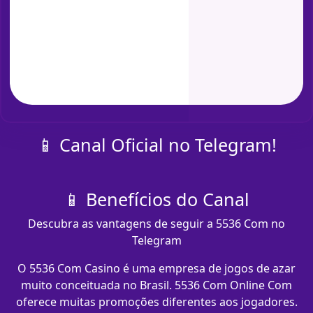
📱 Canal Oficial no Telegram!
📱 Benefícios do Canal
Descubra as vantagens de seguir a 5536 Com no
Telegram
O 5536 Com Casino é uma empresa de jogos de azar
muito conceituada no Brasil. 5536 Com Online Com
oferece muitas promoções diferentes aos jogadores.