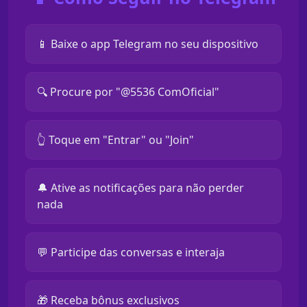
📱 Baixe o app Telegram no seu dispositivo
🔍 Procure por "@5536 ComOficial"
👆 Toque em "Entrar" ou "Join"
🔔 Ative as notificações para não perder
nada
💬 Participe das conversas e interaja
🎁 Receba bônus exclusivos