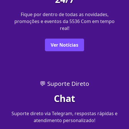
Fique por dentro de todas as novidades,
promoções e eventos da 5536 Com em tempo
real!
Ver Notícias
💬 Suporte Direto
Chat
Suporte direto via Telegram, respostas rápidas e
atendimento personalizado!