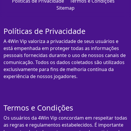
Políticas de Privacidade
Termos e Condições
Sitemap
Políticas de Privacidade
A 4Win Vip valoriza a privacidade de seus usuários e
está empenhada em proteger todas as informações
pessoais fornecidas durante o uso de nossos canais de
comunicação. Todos os dados coletados são utilizados
exclusivamente para fins de melhoria contínua da
experiência de nossos jogadores.
Termos e Condições
Os usuários da 4Win Vip concordam em respeitar todas
as regras e regulamentos estabelecidos. É importante