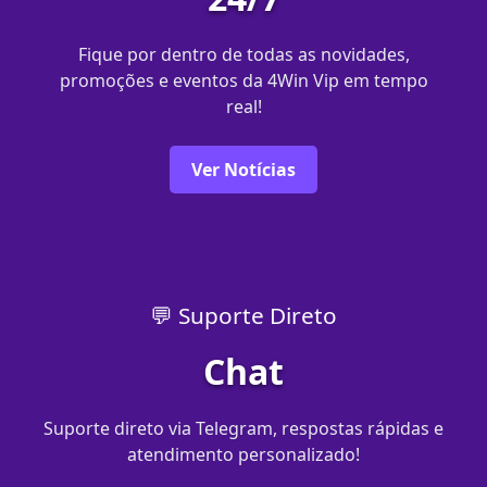
Fique por dentro de todas as novidades,
promoções e eventos da 4Win Vip em tempo
real!
Ver Notícias
💬 Suporte Direto
Chat
Suporte direto via Telegram, respostas rápidas e
atendimento personalizado!