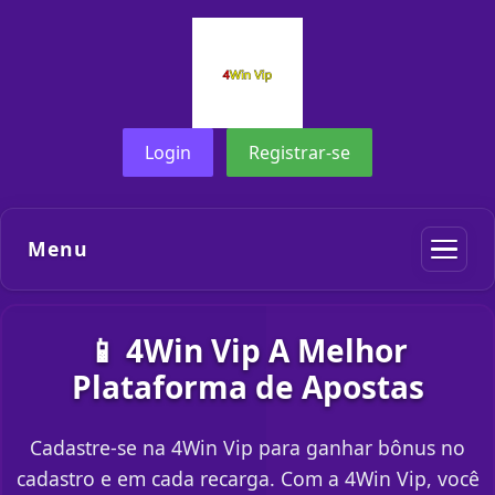
Login
Registrar-se
Menu
📱 4Win Vip A Melhor
Plataforma de Apostas
Cadastre-se na 4Win Vip para ganhar bônus no
cadastro e em cada recarga. Com a 4Win Vip, você