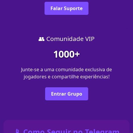
Falar Suporte
👥 Comunidade VIP
1000+
Junte-se a uma comunidade exclusiva de
jogadores e compartilhe experiências!
Entrar Grupo
📱 Como Seguir no Telegram