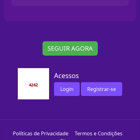
SEGUIR AGORA
Acessos
Login
Registrar-se
Políticas de Privacidade
Termos e Condições