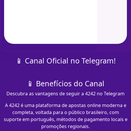
📱 Canal Oficial no Telegram!
📱 Benefícios do Canal
Descubra as vantagens de seguir a 4242 no Telegram
A 4242 é uma plataforma de apostas online moderna e
completa, voltada para o público brasileiro, com
suporte em português, métodos de pagamento locais e
promoções regionais.