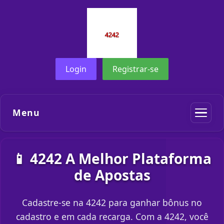
Login
Registrar-se
Menu
📱 4242 A Melhor Plataforma
de Apostas
Cadastre-se na 4242 para ganhar bônus no
cadastro e em cada recarga. Com a 4242, você