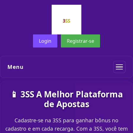
Login
Registrar-se
Menu
📱 3SS A Melhor Plataforma
de Apostas
Cadastre-se na 3SS para ganhar bônus no
cadastro e em cada recarga. Com a 3SS, você tem