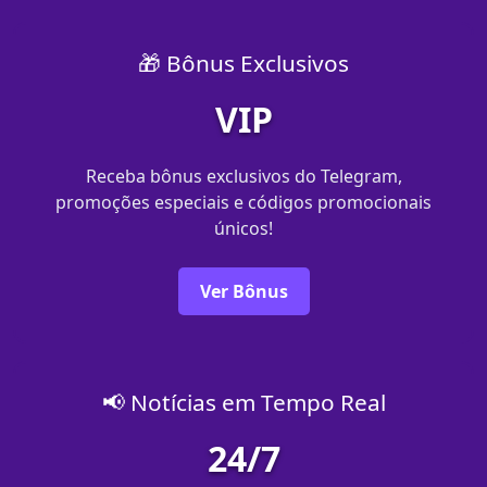
🎁 Bônus Exclusivos
VIP
Receba bônus exclusivos do Telegram,
promoções especiais e códigos promocionais
únicos!
Ver Bônus
📢 Notícias em Tempo Real
24/7