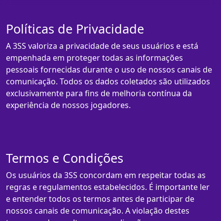
Políticas de Privacidade
A 3SS valoriza a privacidade de seus usuários e está
empenhada em proteger todas as informações
pessoais fornecidas durante o uso de nossos canais de
comunicação. Todos os dados coletados são utilizados
exclusivamente para fins de melhoria contínua da
experiência de nossos jogadores.
Termos e Condições
Os usuários da 3SS concordam em respeitar todas as
regras e regulamentos estabelecidos. É importante ler
e entender todos os termos antes de participar de
nossos canais de comunicação. A violação destes