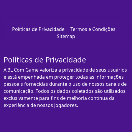
Políticas de Privacidade
Termos e Condições
Sitemap
Políticas de Privacidade
A 3L Com Game valoriza a privacidade de seus usuários
e está empenhada em proteger todas as informações
pessoais fornecidas durante o uso de nossos canais de
comunicação. Todos os dados coletados são utilizados
exclusivamente para fins de melhoria contínua da
experiência de nossos jogadores.