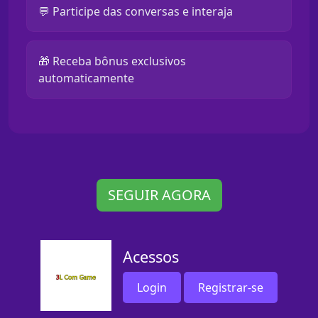
💬 Participe das conversas e interaja
🎁 Receba bônus exclusivos
automaticamente
SEGUIR AGORA
Acessos
Login
Registrar-se