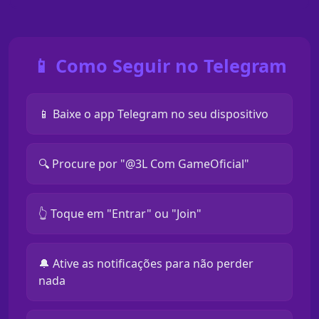
📱 Como Seguir no Telegram
📱 Baixe o app Telegram no seu dispositivo
🔍 Procure por "@3L Com GameOficial"
👆 Toque em "Entrar" ou "Join"
🔔 Ative as notificações para não perder
nada