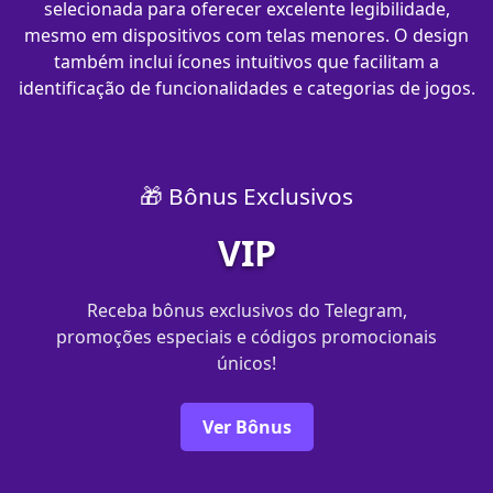
selecionada para oferecer excelente legibilidade,
mesmo em dispositivos com telas menores. O design
também inclui ícones intuitivos que facilitam a
identificação de funcionalidades e categorias de jogos.
🎁 Bônus Exclusivos
VIP
Receba bônus exclusivos do Telegram,
promoções especiais e códigos promocionais
únicos!
Ver Bônus